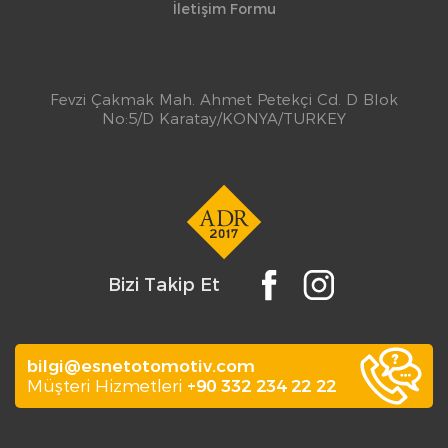
İletişim Formu
Fevzi Çakmak Mah. Ahmet Petekçi Cd. D Blok
No:5/D Karatay/KONYA/TURKEY
Bizi Takip Et
bilgi@esnetotomotiv.com
Müşteri Hizmetleri
+90 332 234 22 22