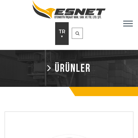
TR
▼
ÜRÜNLER