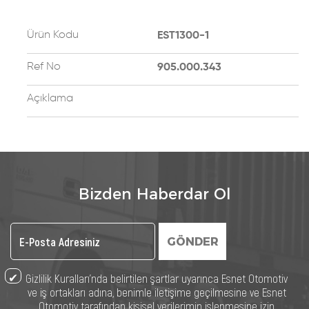
Ürün Kodu
EST1300-1
Ref No
905.000.343
Açıklama
Bizden Haberdar Ol
GÖNDER
Gizlilik Kuralları’nda belirtilen şartlar uyarınca Esnet Otomotiv
ve iş ortakları adına, benimle iletişime geçilmesine ve Esnet
Otomotiv tarafından kişisel verilerimin işlenmesine izin