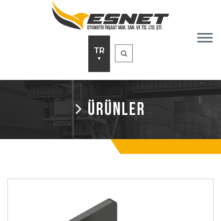
TR
▼
ÜRÜNLER