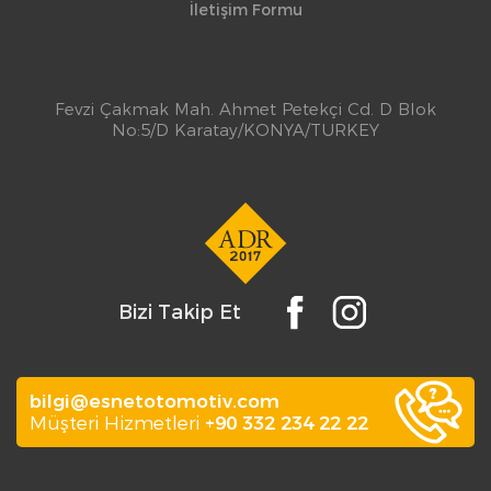
İletişim Formu
Fevzi Çakmak Mah. Ahmet Petekçi Cd. D Blok
No:5/D Karatay/KONYA/TURKEY
Bizi Takip Et
bilgi@esnetotomotiv.com
Müşteri Hizmetleri
+90 332 234 22 22