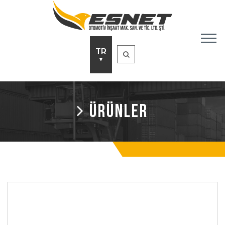
TR
▼
ÜRÜNLER