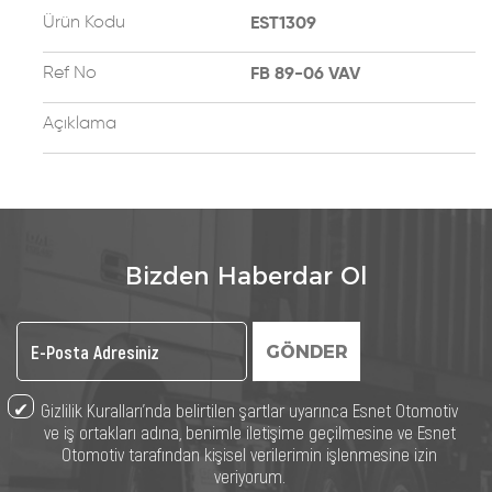
Ürün Kodu
EST1309
Ref No
FB 89-06 VAV
Açıklama
Bizden Haberdar Ol
GÖNDER
Gizlilik Kuralları’nda belirtilen şartlar uyarınca Esnet Otomotiv
ve iş ortakları adına, benimle iletişime geçilmesine ve Esnet
Otomotiv tarafından kişisel verilerimin işlenmesine izin
veriyorum.