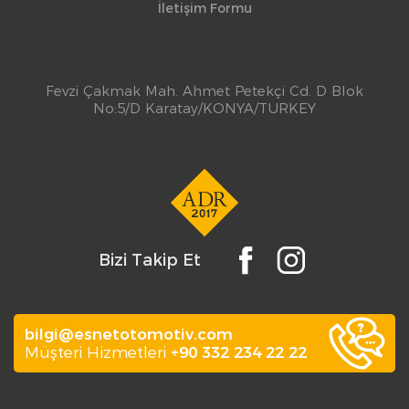
İletişim Formu
Fevzi Çakmak Mah. Ahmet Petekçi Cd. D Blok
No:5/D Karatay/KONYA/TURKEY
Bizi Takip Et
bilgi@esnetotomotiv.com
Müşteri Hizmetleri
+90 332 234 22 22