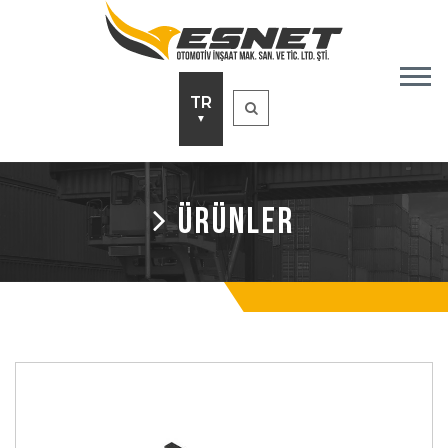
TR
▼
ÜRÜNLER